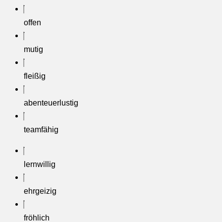
offen
mutig
fleißig
abenteuer­lustig
teamfähig
lernwillig
ehrgeizig
fröhlich